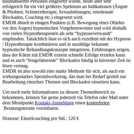
traumatisierter Personen eingesetzt wurde, heute aber sehr
erfolgreich für ein viel größeres Spektrum an Indikationen (Ängste
& Phobien, Schmerztherapie, Sexualstörungen, emotionale
Blockaden, Coaching etc.) eingesetzt wird.
EMDR ähnelt in einigen Punkten (z.B. Bewegung eines Objekts
vor den Augen) hypnotischen Vorgehensweisen und wird deshalb
von vielen Hypnotherapeuten als sehr “hypnoseverwandt”
empfunden. Tatsächlich lässt es sich auch exzellent mit der Hypnose
/ Hypnotherapie kombinieren und in unzählige bekannte
hypnotische Behandlungskonzepte integrieren. Erfahrungen zeigen,
dass der Klient mit EMDR extrem schnelle Erfolge erzielen kann
und es auch “festgefahrenste” Blockaden häufig in kürzester Zeit zu
lösen vermag.
EMDR ist also sowohl eine starke Methode für sich, als auch ein
wirkungsstarkes Spezialwerkzeug, das man bei Bedarf gezielt zur
Bearbeitung einzelner Themen und Blockaden einsetzen kann.
Um noch mehr Informationen zu diesem Themenbereich zu
bekommen, können Sie gerne jederzeit via Telefon oder Mail unter
dem Menüpunkt
Kontakt-Anmeldung
einen
kostenfreien
Beratungstermin vereinbaren.
Honorar: Einzelcoaching pro Std.: 120 €