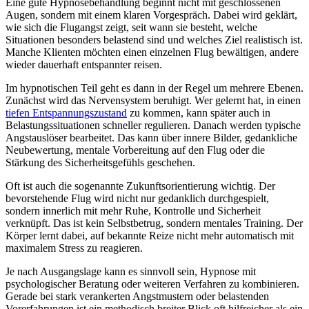
Eine gute Hypnosebehandlung beginnt nicht mit geschlossenen
Augen, sondern mit einem klaren Vorgespräch. Dabei wird geklärt,
wie sich die Flugangst zeigt, seit wann sie besteht, welche
Situationen besonders belastend sind und welches Ziel realistisch ist.
Manche Klienten möchten einen einzelnen Flug bewältigen, andere
wieder dauerhaft entspannter reisen.
Im hypnotischen Teil geht es dann in der Regel um mehrere Ebenen.
Zunächst wird das Nervensystem beruhigt. Wer gelernt hat, in einen
tiefen Entspannungszustand
zu kommen, kann später auch in
Belastungssituationen schneller regulieren. Danach werden typische
Angstauslöser bearbeitet. Das kann über innere Bilder, gedankliche
Neubewertung, mentale Vorbereitung auf den Flug oder die
Stärkung des Sicherheitsgefühls geschehen.
Oft ist auch die sogenannte Zukunftsorientierung wichtig. Der
bevorstehende Flug wird nicht nur gedanklich durchgespielt,
sondern innerlich mit mehr Ruhe, Kontrolle und Sicherheit
verknüpft. Das ist kein Selbstbetrug, sondern mentales Training. Der
Körper lernt dabei, auf bekannte Reize nicht mehr automatisch mit
maximalem Stress zu reagieren.
Je nach Ausgangslage kann es sinnvoll sein, Hypnose mit
psychologischer Beratung oder weiteren Verfahren zu kombinieren.
Gerade bei stark verankerten Angstmustern oder belastenden
Vorerfahrungen ist ein methodisch breiter Blick oft hilfreicher als ein