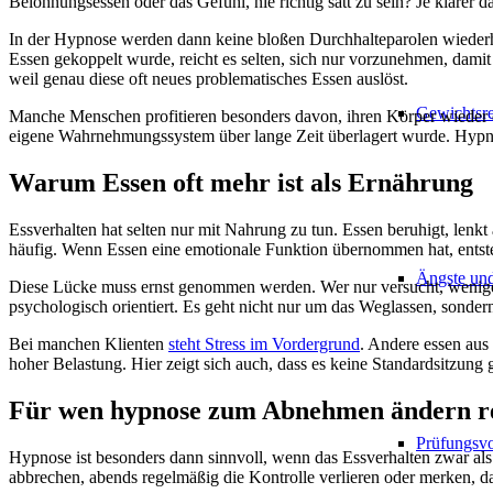
Belohnungsessen oder das Gefühl, nie richtig satt zu sein? Je klarer d
In der Hypnose werden dann keine bloßen Durchhalteparolen wiederho
Essen gekoppelt wurde, reicht es selten, sich nur vorzunehmen, dam
weil genau diese oft neues problematisches Essen auslöst.
Gewichtsr
Manche Menschen profitieren besonders davon, ihren Körper wieder d
eigene Wahrnehmungssystem über lange Zeit überlagert wurde. Hypnos
Warum Essen oft mehr ist als Ernährung
Essverhalten hat selten nur mit Nahrung zu tun. Essen beruhigt, lenkt
häufig. Wenn Essen eine emotionale Funktion übernommen hat, entst
Ängste un
Diese Lücke muss ernst genommen werden. Wer nur versucht, weniger z
psychologisch orientiert. Es geht nicht nur um das Weglassen, sonde
Bei manchen Klienten
steht Stress im Vordergrund
. Andere essen aus
hoher Belastung. Hier zeigt sich auch, dass es keine Standardsitzung gi
Für wen hypnose zum Abnehmen ändern rea
Prüfungsvo
Hypnose ist besonders dann sinnvoll, wenn das Essverhalten zwar als 
abbrechen, abends regelmäßig die Kontrolle verlieren oder merken, das