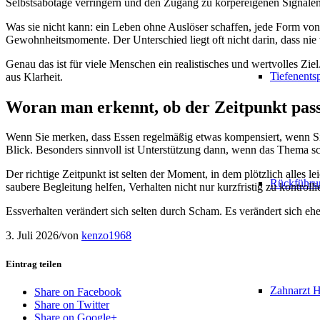
Selbstsabotage verringern und den Zugang zu körpereigenen Signalen
Was sie nicht kann: ein Leben ohne Auslöser schaffen, jede Form von 
Gewohnheitsmomente. Der Unterschied liegt oft nicht darin, dass nie 
Genau das ist für viele Menschen ein realistisches und wertvolles Zie
Tiefenent
aus Klarheit.
Woran man erkennt, ob der Zeitpunkt pass
Wenn Sie merken, dass Essen regelmäßig etwas kompensiert, wenn Sie s
Blick. Besonders sinnvoll ist Unterstützung dann, wenn das Thema sch
Der richtige Zeitpunkt ist selten der Moment, in dem plötzlich alles le
Rückführu
saubere Begleitung helfen, Verhalten nicht nur kurzfristig zu kontroll
Essverhalten verändert sich selten durch Scham. Es verändert sich eh
3. Juli 2026
/
von
kenzo1968
Eintrag teilen
Zahnarzt 
Share on Facebook
Share on Twitter
Share on Google+