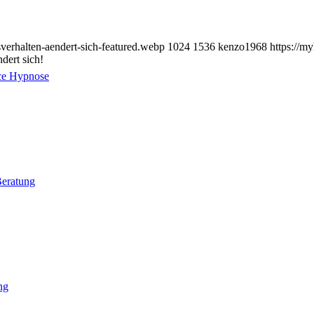
verhalten-aendert-sich-featured.webp
1024
1536
kenzo1968
https://m
dert sich!
ce Hypnose
Beratung
ng