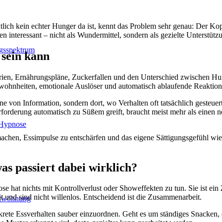
ich kein echter Hunger da ist, kennt das Problem sehr genau: Der Kop
interessant – nicht als Wundermittel, sondern als gezielte Unterstützu
gsspektrum
 sein kann
orien, Ernährungspläne, Zuckerfallen und den Unterschied zwischen Hun
ewohnheiten, emotionale Auslöser und automatisch ablaufende Reaktionen
ne von Information, sondern dort, wo Verhalten oft tatsächlich gesteu
rforderung automatisch zu Süßem greift, braucht meist mehr als einen n
 Hypnose
chen, Essimpulse zu entschärfen und das eigene Sättigungsgefühl wie
s passiert dabei wirklich?
 hat nichts mit Kontrollverlust oder Showeffekten zu tun. Sie ist ein 
und sind nicht willenlos. Entscheidend ist die Zusammenarbeit.
twöhnung
nkrete Essverhalten sauber einzuordnen. Geht es um ständiges Snacken,