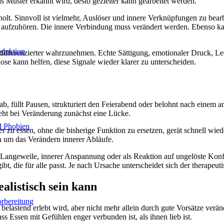
as Muster erkannt wird, desto gezielter kann gearbeitet werden.
lt. Sinnvoll ist vielmehr, Auslöser und innere Verknüpfungen zu bear
it aufzuhören. Die innere Verbindung muss verändert werden. Ebenso k
eduktion
ifferenzierter wahrzunehmen. Echte Sättigung, emotionaler Druck, Lee
e kann helfen, diese Signale wieder klarer zu unterscheiden.
 ab, füllt Pausen, strukturiert den Feierabend oder belohnt nach einem
eht bei Veränderung zunächst eine Lücke.
d Phobien
u essen, ohne die bisherige Funktion zu ersetzen, gerät schnell wiede
rn um das Verändern innerer Abläufe.
 Langeweile, innerer Anspannung oder als Reaktion auf ungelöste Konfli
bt, die für alle passt. Je nach Ursache unterscheidet sich der therapeut
listisch sein kann
rbereitung
belastend erlebt wird, aber nicht mehr allein durch gute Vorsätze verä
s Essen mit Gefühlen enger verbunden ist, als ihnen lieb ist.