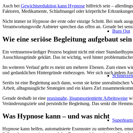
Auch bei
Gewichtsreduktion kann Hypnose
hilfreich sein – allerdi
Faktoren, Medikamente, Schlafmangel oder körperliche Erkrankungen e
Nicht immer ist Hypnose der erste oder einzige Schritt. Bei stark aus
Verantwortungsvolle Anbieter sprechen das offen an. Gerade bei sens
Burn Out
Wie eine seriöse Begleitung aufgebaut sein 
Ein vertrauenswürdiger Prozess beginnt nicht mit einer Standardhypn
Ausschlussgründe geklärt. Das ist wichtig, weil hinter problematisc
Im weiteren Verlauf geht es meist um mehrere Ebenen. Zum einen wir
und gedanklichen Hintergründe einbezogen. Wer sich nach jedem Ausru
Schmerzen
Seriös ist eine Begleitung auch dann, wenn sie keine unrealistischen 
Arbeit, alltagstaugliche Strategien und ein klares Ziel zusammenkom
Gerade deshalb ist eine
praxisnahe, lösungsorientierte Arbeitsweise
wi
Veränderungsziele und persönliche Begleitung. Das senkt die Hemmschw
Was Hypnose kann – und was nicht
Superlearn
Hypnose kann helfen, automatisierte Essmuster zu unterbrechen, emot