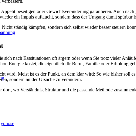
 verbessern.
Appetit beseitigen oder Gewichtsveränderung garantieren. Auch nach gu
wieder ein Impuls auftaucht, sondern dass der Umgang damit spürbar le
l. Nicht ständig kämpfen, sondern sich selbst wieder besser steuern kö
spannung
t
ich nach Esssituationen oft ärgern oder wenn Sie trotz vieler Anläufe
on Energie kostet, die eigentlich für Beruf, Familie oder Erholung ge
icht wird. Meist ist es der Punkt, an dem klar wird: So wie bisher soll e
ng
ieren, sondern an der Ursache zu verändern.
er dort, wo Verständnis, Struktur und die passende Methode zusammenko
Hypnose