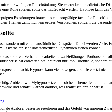
ngs mit einer wichtigen Einschränkung. Sie ersetzt keine medizinische
ine Rolle spielen, sollte das mitgedacht werden. Hypnose kann das Ve
geprägten Essstörungen braucht es eine sorgfältige fachliche Einschätzu
iblen Themen zählt nicht ein großes Versprechen, sondern die passend
sollte
ose, sondern mit einem ausführlichen Gespräch. Dabei werden Ziele, E
hem Essverhalten sehr unterschiedliche Dynamiken stehen können.
d das konkrete Verhalten bearbeitet, etwa Heißhunger, Portionskontro
tscher selbst entwertet, braucht nicht nur Impulskontrolle, sondern 
Versprechen macht. Hypnose kann viel bewegen, aber sie ersetzt nicht d
men.
chtig. Anbieter wie Myhypno setzen in solchen Themenfeldern nicht au
elle und schafft Klarheit darüber, was realistisch erreichbar ist.
ing
ionale Auslöser besser zu regulieren und das Gefühl von innerem Zwan