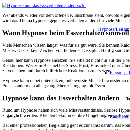
Wer abends wieder vor dem offenen Kühlschrank steht, obwohl eigentl
wird das Thema hypnose gegen essverhalten ändern für viele Menschen 
Hypnose/Leistun
Wann Hypnose beim Essverhalten sinnvoll
Viele Menschen wissen längst, was für sie gut wäre. Sie kennen Kal
Muster. Das ist kein Zeichen von fehlender Disziplin. Häufig sind G
Genau hier kann Hypnose ansetzen. Sie arbeitet nicht nur auf der Ebe
Reaktionen. Wer zum Beispiel bei Stress, Frust, Einsamkeit oder Übe
zu verstehen und durch hilfreichere Reaktionen zu ersetzen.
Flugangst
Hypnose kann dabei unterstützen, unbewusste Muster bewusster zu ma
Preis, sondern ein alltagstauglicherer Umgang mit Essen.
Hypnose kann das Essverhalten ändern – wa
Rund um Hypnose halten sich viele Missverständnisse. Seriöse Hypnose
zugänglich werden. Klienten bekommen ihre Umgebung weiterhin mit 
Raucheren
Bei einer professionellen Begleitung geht es zunächst darum, das ko