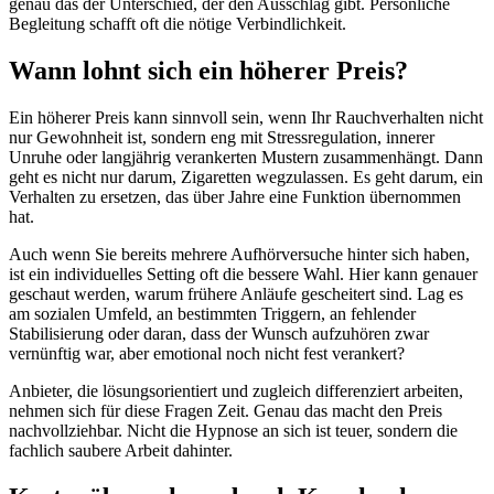
genau das der Unterschied, der den Ausschlag gibt. Persönliche
Begleitung schafft oft die nötige Verbindlichkeit.
Wann lohnt sich ein höherer Preis?
Ein höherer Preis kann sinnvoll sein, wenn Ihr Rauchverhalten nicht
nur Gewohnheit ist, sondern eng mit Stressregulation, innerer
Unruhe oder langjährig verankerten Mustern zusammenhängt. Dann
geht es nicht nur darum, Zigaretten wegzulassen. Es geht darum, ein
Verhalten zu ersetzen, das über Jahre eine Funktion übernommen
hat.
Auch wenn Sie bereits mehrere Aufhörversuche hinter sich haben,
ist ein individuelles Setting oft die bessere Wahl. Hier kann genauer
geschaut werden, warum frühere Anläufe gescheitert sind. Lag es
am sozialen Umfeld, an bestimmten Triggern, an fehlender
Stabilisierung oder daran, dass der Wunsch aufzuhören zwar
vernünftig war, aber emotional noch nicht fest verankert?
Anbieter, die lösungsorientiert und zugleich differenziert arbeiten,
nehmen sich für diese Fragen Zeit. Genau das macht den Preis
nachvollziehbar. Nicht die Hypnose an sich ist teuer, sondern die
fachlich saubere Arbeit dahinter.