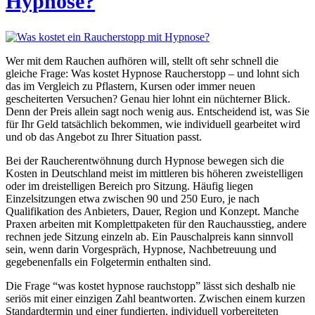
Hypnose?
Wer mit dem Rauchen aufhören will, stellt oft sehr schnell die
gleiche Frage: Was kostet Hypnose Raucherstopp – und lohnt sich
das im Vergleich zu Pflastern, Kursen oder immer neuen
gescheiterten Versuchen? Genau hier lohnt ein nüchterner Blick.
Denn der Preis allein sagt noch wenig aus. Entscheidend ist, was Sie
für Ihr Geld tatsächlich bekommen, wie individuell gearbeitet wird
und ob das Angebot zu Ihrer Situation passt.
Bei der Raucherentwöhnung durch Hypnose bewegen sich die
Kosten in Deutschland meist im mittleren bis höheren zweistelligen
oder im dreistelligen Bereich pro Sitzung. Häufig liegen
Einzelsitzungen etwa zwischen 90 und 250 Euro, je nach
Qualifikation des Anbieters, Dauer, Region und Konzept. Manche
Praxen arbeiten mit Komplettpaketen für den Rauchausstieg, andere
rechnen jede Sitzung einzeln ab. Ein Pauschalpreis kann sinnvoll
sein, wenn darin Vorgespräch, Hypnose, Nachbetreuung und
gegebenenfalls ein Folgetermin enthalten sind.
Die Frage “was kostet hypnose rauchstopp” lässt sich deshalb nie
seriös mit einer einzigen Zahl beantworten. Zwischen einem kurzen
Standardtermin und einer fundierten, individuell vorbereiteten