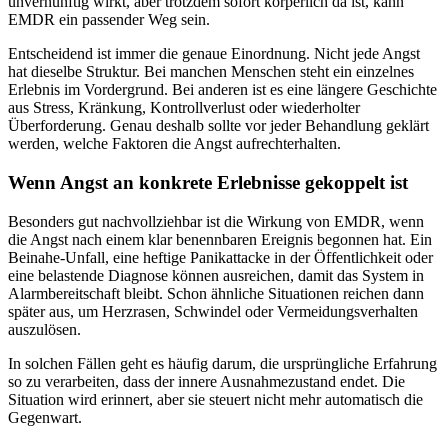
unvernünftig wirkt, aber trotzdem sofort körperlich da ist, kann
EMDR ein passender Weg sein.
Entscheidend ist immer die genaue Einordnung. Nicht jede Angst
hat dieselbe Struktur. Bei manchen Menschen steht ein einzelnes
Erlebnis im Vordergrund. Bei anderen ist es eine längere Geschichte
aus Stress, Kränkung, Kontrollverlust oder wiederholter
Überforderung. Genau deshalb sollte vor jeder Behandlung geklärt
werden, welche Faktoren die Angst aufrechterhalten.
Wenn Angst an konkrete Erlebnisse gekoppelt ist
Besonders gut nachvollziehbar ist die Wirkung von EMDR, wenn
die Angst nach einem klar benennbaren Ereignis begonnen hat. Ein
Beinahe-Unfall, eine heftige Panikattacke in der Öffentlichkeit oder
eine belastende Diagnose können ausreichen, damit das System in
Alarmbereitschaft bleibt. Schon ähnliche Situationen reichen dann
später aus, um Herzrasen, Schwindel oder Vermeidungsverhalten
auszulösen.
In solchen Fällen geht es häufig darum, die ursprüngliche Erfahrung
so zu verarbeiten, dass der innere Ausnahmezustand endet. Die
Situation wird erinnert, aber sie steuert nicht mehr automatisch die
Gegenwart.