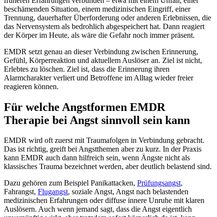
früheren Erfahrungen verbunden – etwa mit einem Unfall, einer
beschämenden Situation, einem medizinischen Eingriff, einer
Trennung, dauerhafter Überforderung oder anderen Erlebnissen, die
das Nervensystem als bedrohlich abgespeichert hat. Dann reagiert
der Körper im Heute, als wäre die Gefahr noch immer präsent.
EMDR setzt genau an dieser Verbindung zwischen Erinnerung,
Gefühl, Körperreaktion und aktuellem Auslöser an. Ziel ist nicht,
Erlebtes zu löschen. Ziel ist, dass die Erinnerung ihren
Alarmcharakter verliert und Betroffene im Alltag wieder freier
reagieren können.
Für welche Angstformen EMDR
Therapie bei Angst sinnvoll sein kann
EMDR wird oft zuerst mit Traumafolgen in Verbindung gebracht.
Das ist richtig, greift bei Angstthemen aber zu kurz. In der Praxis
kann EMDR auch dann hilfreich sein, wenn Ängste nicht als
klassisches Trauma bezeichnet werden, aber deutlich belastend sind.
Dazu gehören zum Beispiel Panikattacken,
Prüfungsangst
,
Fahrangst,
Flugangst
, soziale Angst, Angst nach belastenden
medizinischen Erfahrungen oder diffuse innere Unruhe mit klaren
Auslösern. Auch wenn jemand sagt, dass die Angst eigentlich